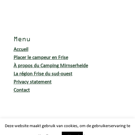
Menu
Accueil
Placer le campeur en Frise
À propos du Camping Mirnserheide
La région Frise du sud-ouest
Privacy statement
Contact
Deze website maakt gebruik van cookies, om de gebruikerservaring te
Design by Lemon 'N Salt © 2019 © Copyright 2020